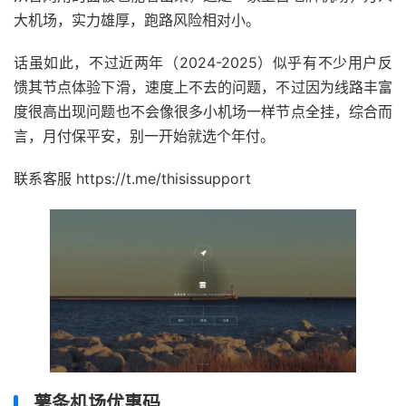
大机场，实力雄厚，跑路风险相对小。
话虽如此，不过近两年（2024-2025）似乎有不少用户反
馈其节点体验下滑，速度上不去的问题，不过因为线路丰富
度很高出现问题也不会像很多小机场一样节点全挂，综合而
言，月付保平安，别一开始就选个年付。
联系客服 https://t.me/thisissupport
薯条机场优惠码