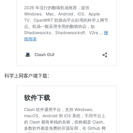
科学上网客户端下载：