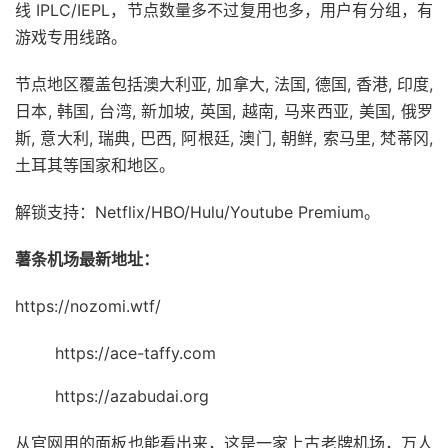
线 IPLC/IEPL，节点数量多不过复用也多，用户有分组，有
游戏专用线路。
节点地区覆盖包括澳大利亚, 加拿大, 法国, 德国, 香港, 印度,
日本, 韩国, 台湾, 新加坡, 英国, 越南, 马来西亚, 美国, 俄罗
斯, 意大利, 瑞典, 巴西, 阿根廷, 澳门, 朝鲜, 索马里, 梵蒂冈,
土耳其等国家和地区。
解锁支持：Netflix/HBO/Hulu/Youtube Premium。
薯条机场
最新地址：
https://nozomi.wtf/
https://ace-taffy.com
https://azabudai.org
从官网用的面板也能看出来，这是一家上古老牌机场，万人