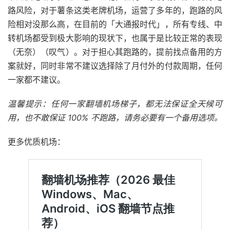
路风险，对于薯条这类老牌机场，运营了多年的，跑路的风
险相对没那么高，在目前的「大通报时代」，所有专线、中
转机场都受到极大影响的现状下，也属于是比较正常的表现
（无奈）（叹气）。对于担心其跑路的，提前找点备用的方
案就好，同时非常不建议选择除了月付外的付款周期，任何
一家都不建议。
温馨提示：任何一家翻墙机场梯子，都无法保证全天候可
用，也不敢保证 100% 不跑路，请务必要有一个备用选项。
更多优质机场：