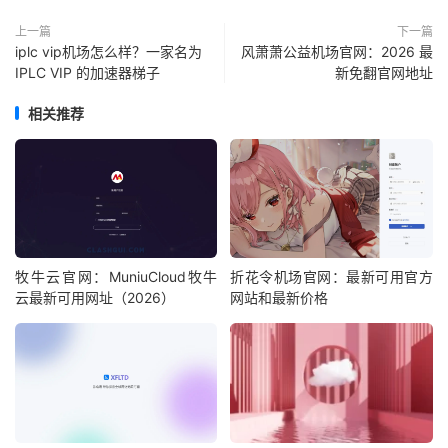
上一篇
下一篇
iplc vip机场怎么样？一家名为
风萧萧公益机场官网：2026 最
IPLC VIP 的加速器梯子
新免翻官网地址
相关推荐
牧牛云官网：MuniuCloud牧牛
折花令机场官网：最新可用官方
云最新可用网址（2026）
网站和最新价格