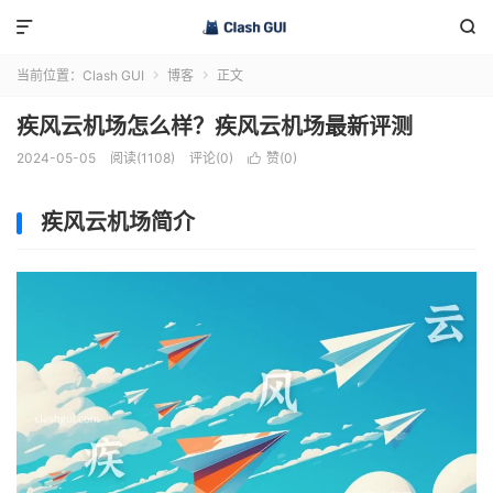


当前位置：
Clash GUI
博客
正文


疾风云机场怎么样？疾风云机场最新评测
2024-05-05
阅读(1108)
评论(0)
赞(
0
)

疾风云机场简介