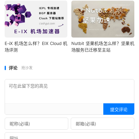
E-iX 机场怎么样？EIX Cloud 机
Nutbit 坚果机场怎么样？坚果机
场评测
场服务已迁移至主站
评论
抢沙发
提交评论