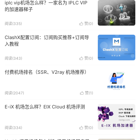
iplc vip机场怎么样？一家名为 IPLC VIP
的加速器梯子
阅读(335)
赞(
0
)

ClashX配置订阅：订阅购买推荐+订阅导
入教程
阅读(343)
赞(
0
)

付费机场排名（SSR、V2ray 机场推荐）
阅读(2047)
赞(
1
)

E-iX 机场怎么样？EIX Cloud 机场评测
阅读(334)
赞(
0
)
