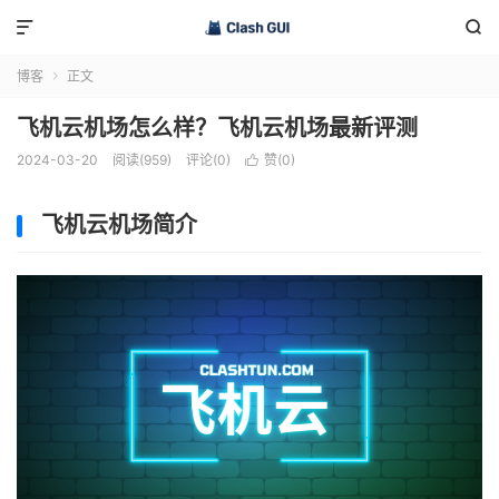


博客
正文

飞机云机场怎么样？飞机云机场最新评测
2024-03-20
阅读(959)
评论(0)
赞(
0
)

飞机云机场简介