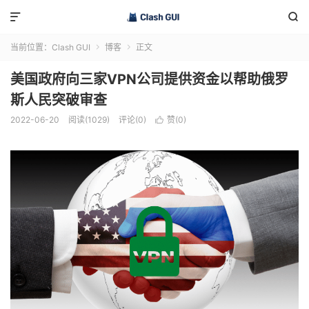


当前位置：
Clash GUI
博客
正文


美国政府向三家VPN公司提供资金以帮助俄罗
斯人民突破审查
2022-06-20
阅读(1029)
评论(0)
赞(
0
)
