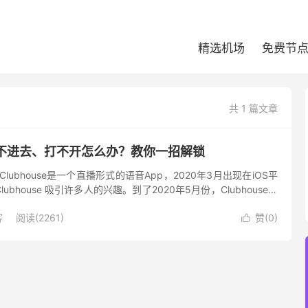
精选机场
免费节
共 1 篇文章
e登录不进去、打不开怎么办？教你一招解锁
？ Clubhouse是一个直播形式的语音App，2020年3月出现在iOS平
bhouse 吸引许多人的兴趣。到了2020年5月份，Clubhouse的
不到一年时间它的...
客
阅读(2261)
赞(
0
)
