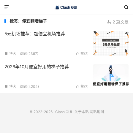


标签：便宜翻墙梯子
共 2 篇文章
5元机场推荐：超便宜机场推荐
博客
阅读(2397)
赞(
2
)


2026年10月便宜好用的梯子推荐
博客
阅读(4204)
赞(
7
)


© 2022-2026
Clash GUI
关于本站
网站地图