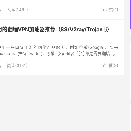
的优势，香港区流媒体节点基本都有中文字幕并且片源...
客
阅读(1492)
赞(
1
)

用的翻墙VPN加速器推荐（SS/V2ray/Trojan 协
用一些国际主流的网络产品服务，例如谷歌(Google)、脸书
YouTube)、推特(Twitter)、思播（Spotify）等等都是需要翻墙（科
常使用。 最近Clubho...
客
阅读(3181)
赞(
9
)
