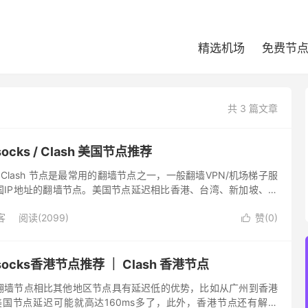
精选机场
免费节
共 3 篇文章
ocks / Clash 美国节点推荐
ks / Clash 节点是最常用的翻墙节点之一，一般翻墙VPN/机场梯子服
国IP地址的翻墙节点。美国节点延迟相比香港、台湾、新加坡、日
但由于其带宽充足，价格便宜，依然十分受翻墙...
客
阅读(2099)
赞(
0
)

socks香港节点推荐 ｜ Clash 香港节点
cks 翻墙节点相比其他地区节点具有延迟低的优势，比如从广州到香港
美国节点延迟可能就高达160ms多了，此外，香港节点还有解锁